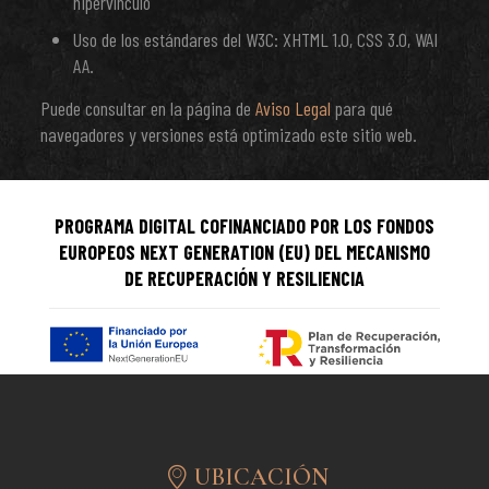
hipervínculo
Uso de los estándares del W3C: XHTML 1.0, CSS 3.0, WAI
AA.
Puede consultar en la página de
Aviso Legal
para qué
navegadores y versiones está optimizado este sitio web.
PROGRAMA DIGITAL COFINANCIADO POR LOS FONDOS
EUROPEOS NEXT GENERATION (EU) DEL MECANISMO
DE RECUPERACIÓN Y RESILIENCIA
UBICACIÓN