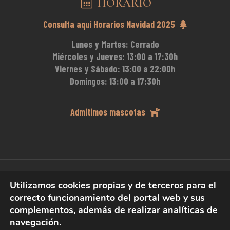
HORARIO
Consulta aquí Horarios Navidad 2025
Lunes y Martes:
Cerrado
Miércoles y Jueves:
13:00 a 17:30h
Viernes y Sábado:
13:00 a 22:00h
Domingos:
13:00 a 17:30h
Admitimos mascotas
Utilizamos cookies propias y de terceros para el
correcto funcionamiento del portal web y sus
© 2023 Bodegón Vandama |
Aviso Legal
-
Política de
complementos, además de realizar analíticas de
Cookies
-
Política de Privacidad
-
Accesibilidad
|
3COM
navegación.